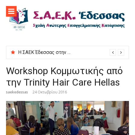
Προχωρήστε
στο
περιεχόμενο
Η ΣΑΕΚ Έδεσσας στην εκδήλωση “Μαγειρεύουμε στις ρίζες μας”
Workshop Κομμωτικής από
την Trinity Hair Care Hellas
saekedessas
24 Οκτωβρίου 2016