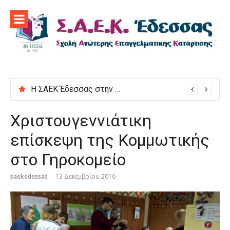
Προχωρήστε
στο
περιεχόμενο
Η ΣΑΕΚ Έδεσσας στην εκδήλωση “Μαγειρεύουμε στις ρίζες μας”
Χριστουγεννιάτικη
επίσκεψη της Κομμωτικής
στο Γηροκομείο
saekedessas
13 Δεκεμβρίου 2016