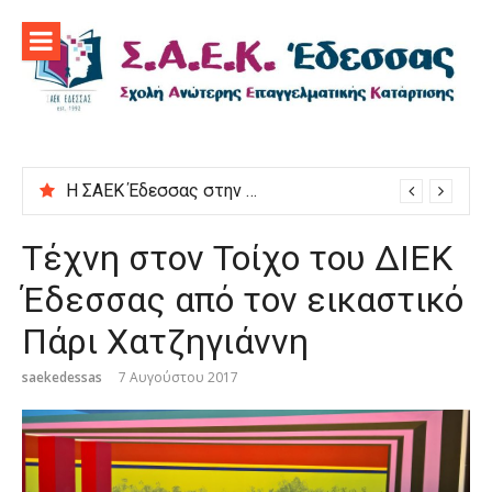
Προχωρήστε
στο
περιεχόμενο
Η ΣΑΕΚ Έδεσσας στην εκδήλωση “Μαγειρεύουμε στις ρίζες μας”
Τέχνη στον Τοίχο του ΔΙΕΚ
Έδεσσας από τον εικαστικό
Πάρι Χατζηγιάννη
saekedessas
7 Αυγούστου 2017