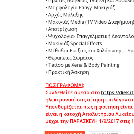
• Πρώτες Βοήθειες Υγιεινή και Ασφάλ
• Μορφολογία Επαγγ. Μακιγιάζ
• Αρχές Μάλαξης
• Μακιγιάζ Media (TV Video Διαφήμιση
• Αποτρίχωση
• Ψυχολογία- Επαγγελματική Δεοντολο
• Μακιγιάζ Special Effects
• Μέθοδοι Ευεξίας και Χαλάρωσης – Sp
• Θεραπείες Σώματος
• Tattoo με Xena & Body Painting
• Πρακτική Άσκηση
ΠΩΣ ΓΡΑΦΟΜΑΙ;
Συνδεθείτε άμεσα στο
https://diek.i
ηλεκτρονική σας αίτηση επιλέγοντας
Υπενθυμίζεται πως η φοίτηση είνα
είναι η κατοχή Απολυτήριου Λυκείο
μέχρι την ΠΑΡΑΣΚΕΥΗ 1/9/2017 στις 10