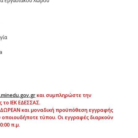
εια Εργασιακού Χώρου
)
γία
a
t.minedu.gov.gr
και συμπληρώστε την
 το ΙΕΚ ΕΔΕΣΣΑΣ.
ι ΔΩΡΕΑΝ και μοναδική προϋπόθεση εγγραφής
υ οποιουδήποτε τύπου. Οι εγγραφές διαρκούν
:00 π.μ.