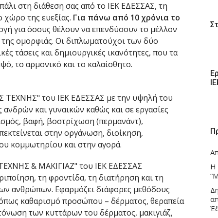
 πάλι στη διάθεση σας από το ΙΕΚ ΕΔΕΣΣΑΣ, τη
 χώρο της ευεξίας.
Για πάνω από 10 χρόνια το
Σ
ογή για όσους θέλουν να επενδύσουν το μέλλον
ι της ομορφιάς. Οι διπλωματούχοι των δύο
κές τάσεις και δημιουργικές ικανότητες, που τα
μψό, το αρμονικό και το καλαίσθητο.
Ε
Ι
ΤΕΧΝΗΣ" του ΙΕΚ ΕΔΕΣΣΑΣ με την υψηλή του
ς ανδρών και γυναικών καθώς και σε εργασίες
σμός, βαφή, βοστρίχωση (περμανάντ),
Π
πεκτείνεται στην οργάνωση, διοίκηση,
του κομμωτηρίου και στην αγορά.
Α
ΤΕΧΝΗΣ & ΜΑΚΙΓΙΑΖ" του ΙΕΚ ΕΔΕΣΣΑΣ
Η
“Μ
ριποίηση, τη φροντίδα, τη διατήρηση και τη
των ανθρώπων. Εφαρμόζει διάφορες μεθόδους
Δ
α
όπως καθαρισμό προσώπου – δέρματος, θεραπεία
Έ
τόνωση των κυττάρων του δέρματος, μακιγιάζ,