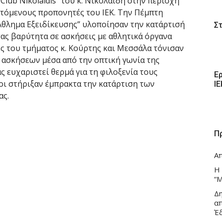
Club Nikolaidis” του κ. Νικολαΐδη στην περιοχή
τόμενους προπονητές του ΙΕΚ. Την Πέμπτη
“Άθλημα Εξειδίκευσης” υλοποίησαν την κατάρτισή
Σ
τας βαρύτητα σε ασκήσεις με αθλητικά όργανα
ές του τμήματος κ. Κούρτης και Μεσσάλα τόνισαν
 ασκήσεων μέσα από την οπτική γωνία της
 ευχαριστεί θερμά για τη φιλοξενία τους
Ε
οι στήριξαν έμπρακτα την κατάρτιση των
Ι
ς.
Π
Α
Η
“Μ
Δ
α
Έ