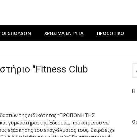
ΓΟΙ ΣΠΟΥΔΩΝ
ΧΡΉΣΙΜΑ ΈΝΤΥΠΑ
ΠΡΟΣΩΠΙΚΟ
ν εκδήλωση “Μαγειρεύουμε στις ρίζες μας”
ΔΕΥΤΙΚΟΥ ΤΑΜΠΛΟ” από τους ΘΕΡΜΟΥΔΡΑΥΛΙΚΟΥΣ της ΣΑΕΚ 
τήριο "Fitness Club
Α
ε πράξη αγάπης για τους ΚΟΜΜΩΤΕΣ της ΣΑΕΚ Έδεσσας
ΓΙ
Η
ουδαστών της ειδικότητας “ΠΡΟΠΟΝΗΤΗΣ
O
ι γυμναστήρια της Έδεσσας, προκειμένου να
υς εξάσκησης του επαγγέλματος τους. Σειρά είχε