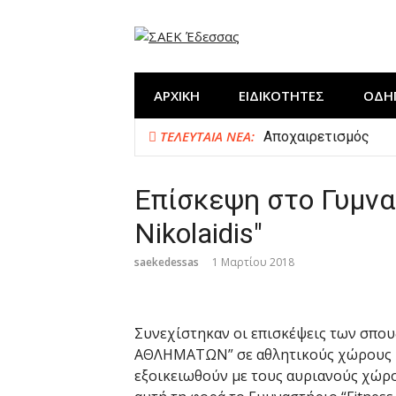
Προχωρήστε
στο
περιεχόμενο
ΑΡΧΙΚΗ
ΕΙΔΙΚΟΤΗΤΕΣ
ΟΔΗ
ΤΕΛΕΥΤΑΊΑ ΝΈΑ:
Αποχαιρετισμός
Η ΣΑΕΚ Έδεσσας στη
Δημιουργία “ΕΚΠΑΙ
Επίσκεψη στο Γυμνασ
Κλείσιμο χρονιάς μ
Nikolaidis"
saekedessas
1 Μαρτίου 2018
Συνεχίστηκαν οι επισκέψεις των σπ
ΑΘΛΗΜΑΤΩΝ” σε αθλητικούς χώρους κα
εξοικειωθούν με τους αυριανούς χώρο