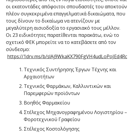
οι εκατοντάδες απόφοιτοι σπουδαστές του αποκτούν
πλέον συγκεκριμένα επαγγελματικά δικαιώματα, που
τους δίνουν το δικαίωμα να ατενίζουν με
μεγαλύτερη αισιοδοξία το εργασιακό τους μέλλον.
Οι 23 ειδικότητες παρατίθενται παρακάτω, ενώ το
σχετικό ΦΕΚ μπορείτε να το κατεβάσετε από τον
σύνδεσμο:
https://1drv.ms/b/s!Aj9WkaKX790FgVH4udLoPoJEd4Rc
Τεχνικός Συντήρησης Έργων Τέχνης και
Αρχαιοτήτων
Τεχνικός Φαρμάκων, Καλλυντικών και
Παρεμφερών προϊόντων
Βοηθός Φαρμακείου
Στέλεχος Μηχανογραφημένου Λογιστηρίου –
Φοροτεχνικού Γραφείου
Στέλεχος Κοστολόγησης