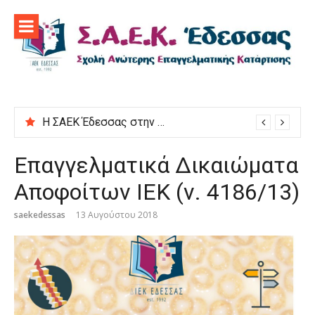
Προχωρήστε
στο
περιεχόμενο
Η ΣΑΕΚ Έδεσσας στην εκδήλωση “Μαγειρεύουμε στις ρίζες μας”
Επαγγελματικά Δικαιώματα
Αποφοίτων ΙΕΚ (ν. 4186/13)
saekedessas
13 Αυγούστου 2018