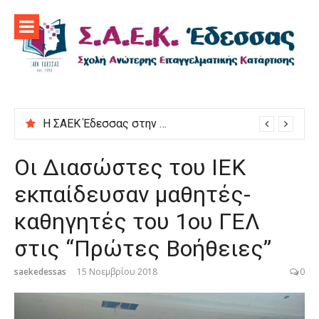
Προχωρήστε
στο
περιεχόμενο
Η ΣΑΕΚ Έδεσσας στην εκδήλωση “Μαγειρεύουμε στις ρίζες μας”
Οι Διασώστες του ΙΕΚ
εκπαίδευσαν μαθητές-
καθηγητές του 1ου ΓΕΛ
στις “Πρώτες Βοήθειες”
saekedessas
15 Νοεμβρίου 2018
0