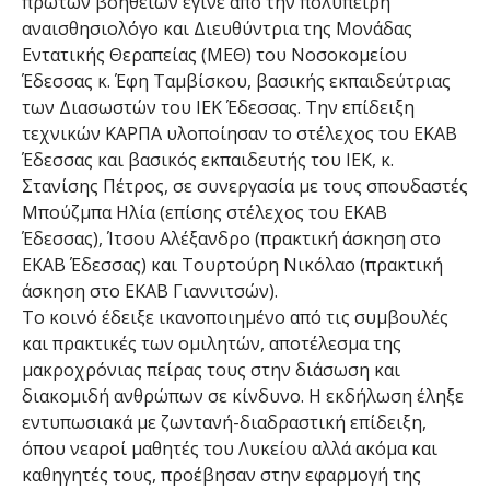
πρώτων βοηθειών έγινε από την πολύπειρη
αναισθησιολόγο και Διευθύντρια της Μονάδας
Εντατικής Θεραπείας (ΜΕΘ) του Νοσοκομείου
Έδεσσας κ. Έφη Ταμβίσκου, βασικής εκπαιδεύτριας
των Διασωστών του ΙΕΚ Έδεσσας. Την επίδειξη
τεχνικών ΚΑΡΠΑ υλοποίησαν το στέλεχος του ΕΚΑΒ
Έδεσσας και βασικός εκπαιδευτής του ΙΕΚ, κ.
Στανίσης Πέτρος, σε συνεργασία με τους σπουδαστές
Μπούζμπα Ηλία (επίσης στέλεχος του ΕΚΑΒ
Έδεσσας), Ίτσου Αλέξανδρο (πρακτική άσκηση στο
ΕΚΑΒ Έδεσσας) και Τουρτούρη Νικόλαο (πρακτική
άσκηση στο ΕΚΑΒ Γιαννιτσών).
Το κοινό έδειξε ικανοποιημένο από τις συμβουλές
και πρακτικές των ομιλητών, αποτέλεσμα της
μακροχρόνιας πείρας τους στην διάσωση και
διακομιδή ανθρώπων σε κίνδυνο. Η εκδήλωση έληξε
εντυπωσιακά με ζωντανή-διαδραστική επίδειξη,
όπου νεαροί μαθητές του Λυκείου αλλά ακόμα και
καθηγητές τους, προέβησαν στην εφαρμογή της