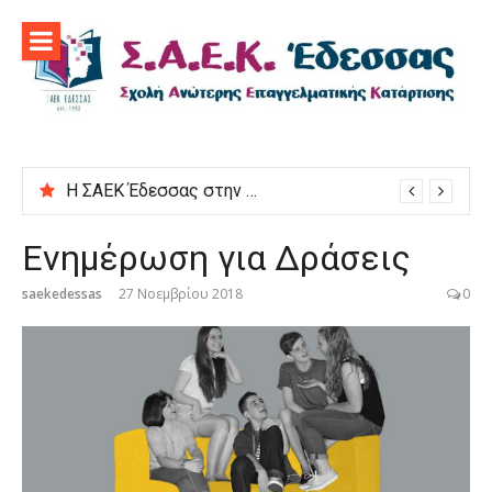
Προχωρήστε
στο
περιεχόμενο
Η ΣΑΕΚ Έδεσσας στην εκδήλωση “Μαγειρεύουμε στις ρίζες μας”
Ενημέρωση για Δράσεις
saekedessas
27 Νοεμβρίου 2018
0