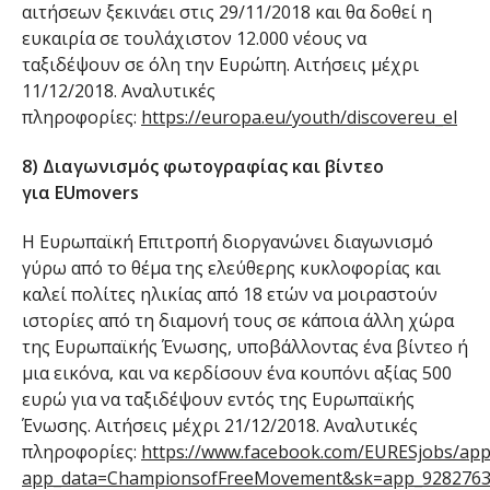
αιτήσεων ξεκινάει στις 29/11/2018 και θα δοθεί η
ευκαιρία σε τουλάχιστον 12.000 νέους να
ταξιδέψουν σε όλη την Ευρώπη. Αιτήσεις μέχρι
11/12/2018. Αναλυτικές
πληροφορίες:
https://europa.eu/youth/discovereu_el
8) Διαγωνισμός φωτογραφίας και βίντεο
για EUmovers
Η Ευρωπαϊκή Επιτροπή διοργανώνει διαγωνισμό
γύρω από το θέμα της ελεύθερης κυκλοφορίας και
καλεί πολίτες ηλικίας από 18 ετών να μοιραστούν
ιστορίες από τη διαμονή τους σε κάποια άλλη χώρα
της Ευρωπαϊκής Ένωσης, υποβάλλοντας ένα βίντεο ή
μια εικόνα, και να κερδίσουν ένα κουπόνι αξίας 500
ευρώ για να ταξιδέψουν εντός της Ευρωπαϊκής
Ένωσης. Αιτήσεις μέχρι 21/12/2018. Αναλυτικές
πληροφορίες:
https://www.facebook.com/EURESjobs/app
app_data=ChampionsofFreeMovement&sk=app_928276