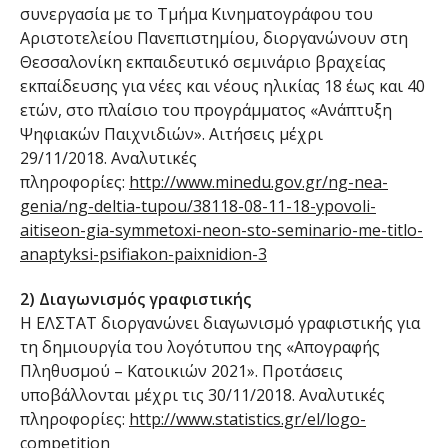
συνεργασία με το Τμήμα Κινηματογράφου του
Αριστοτελείου Πανεπιστημίου, διοργανώνουν στη
Θεσσαλονίκη εκπαιδευτικό σεμινάριο βραχείας
εκπαίδευσης για νέες και νέους ηλικίας 18 έως και 40
ετών, στο πλαίσιο του προγράμματος «Ανάπτυξη
Ψηφιακών Παιχνιδιών». Αιτήσεις μέχρι
29/11/2018. Αναλυτικές
πληροφορίες:
http://www.minedu.gov.gr/ng-nea-
genia/ng-deltia-tupou/38118-08-11-18-ypovoli-
aitiseon-gia-symmetoxi-neon-sto-seminario-me-titlo-
anaptyksi-psifiakon-paixnidion-3
2) Διαγωνισμός γραφιστικής
Η ΕΛΣΤΑΤ διοργανώνει διαγωνισμό γραφιστικής για
τη δημιουργία του λογότυπου της «Απογραφής
Πληθυσμού – Κατοικιών 2021». Προτάσεις
υποβάλλονται μέχρι τις 30/11/2018. Αναλυτικές
πληροφορίες:
http://www.statistics.gr/el/logo-
competition