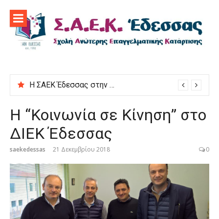
Προχωρήστε
στο
περιεχόμενο
Η ΣΑΕΚ Έδεσσας στην εκδήλωση “Μαγειρεύουμε στις ρίζες μας”
Η “Κοινωνία σε Κίνηση” στο
ΔΙΕΚ Έδεσσας
saekedessas
21 Δεκεμβρίου 2018
0