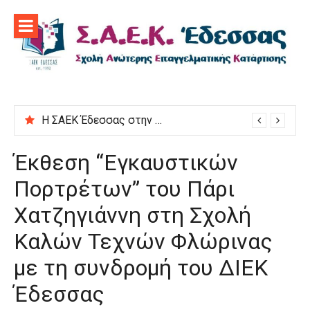
Προχωρήστε
στο
περιεχόμενο
Η ΣΑΕΚ Έδεσσας στην εκδήλωση “Μαγειρεύουμε στις ρίζες μας”
Έκθεση “Εγκαυστικών
Πορτρέτων” του Πάρι
Χατζηγιάννη στη Σχολή
Καλών Τεχνών Φλώρινας
με τη συνδρομή του ΔΙΕΚ
Έδεσσας