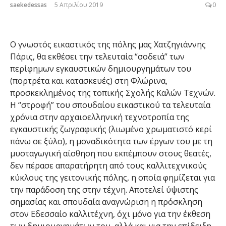
saekedessas
5 Απριλίου 2019
0
Ο γνωστός εικαστικός της πόλης μας Χατζηγιάννης
Πάρις, θα εκθέσει την τελευταία “σοδειά” των
περίφημων εγκαυστικών δημιουργημάτων του
(πορτρέτα και κατασκευές) στη Φλώρινα,
προσκεκλημένος της τοπικής Σχολής Καλών Τεχνών.
Η “στροφή” του σπουδαίου εικαστικού τα τελευταία
χρόνια στην αρχαιοελληνική τεχνοτροπία της
εγκαυστικής ζωγραφικής (λιωμένο χρωματιστό κερί
πάνω σε ξύλο), η μοναδικότητα των έργων του με τη
μυσταγωγική αίσθηση που εκπέμπουν στους θεατές,
δεν πέρασε απαρατήρητη από τους καλλιτεχνικούς
κύκλους της γειτονικής πόλης, η οποία φημίζεται για
την παράδοση της στην τέχνη. Αποτελεί ύψιστης
σημασίας και σπουδαία αναγνώριση η πρόσκληση
στον Εδεσσαίο καλλιτέχνη, όχι μόνο για την έκθεση
των δημιουργημάτων του, αλλά και για την επίδειξη