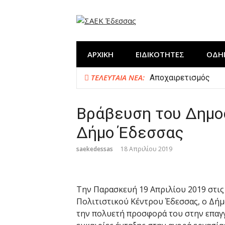
Προχωρήστε
στο
περιεχόμενο
ΑΡΧΙΚΗ
ΕΙΔΙΚΟΤΗΤΕΣ
ΟΔΗ
ΤΕΛΕΥΤΑΊΑ ΝΈΑ:
Αποχαιρετισμός
Η ΣΑΕΚ Έδεσσας στη
Δημιουργία “ΕΚΠΑΙ
Βράβευση του Δημοσ
Κλείσιμο χρονιάς μ
Δήμο Έδεσσας
saekedessas
18 Απριλίου 2019
Την Παρασκευή 19 Απριλίου 2019 στις
Πολιτιστικού Κέντρου Έδεσσας, ο Δήμ
την πολυετή προσφορά του στην επαγγ