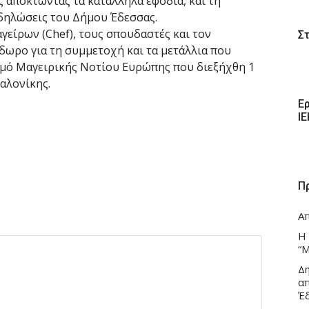
ς αποκτώντας τα κατάλληλα εφόδια, και τη
δηλώσεις του Δήμου Έδεσσας.
γείρων (Chef), τους σπουδαστές και τον
Σ
δωρο για τη συμμετοχή και τα μετάλλια που
σμό Μαγειρικής Νοτίου Ευρώπης που διεξήχθη 1
αλονίκης.
Ε
Ι
Π
Α
Η
“Μ
Δ
α
Έ