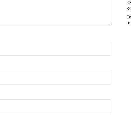
Κλ
Κ
Εκ
π