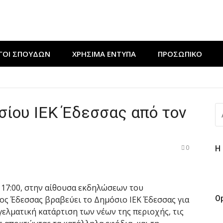
ΓΟΙ ΣΠΟΥΔΩΝ
ΧΡΉΣΙΜΑ ΈΝΤΥΠΑ
ΠΡΟΣΩΠΙΚΟ
ν εκδήλωση “Μαγειρεύουμε στις ρίζες μας”
ΔΕΥΤΙΚΟΥ ΤΑΜΠΛΟ” από τους ΘΕΡΜΟΥΔΡΑΥΛΙΚΟΥΣ της ΣΑΕΚ 
ίου ΙΕΚ Έδεσσας από τον
Α
ε πράξη αγάπης για τους ΚΟΜΜΩΤΕΣ της ΣΑΕΚ Έδεσσας
ΓΙ
0
Η
 17:00, στην αίθουσα εκδηλώσεων του
O
ος Έδεσσας βραβεύει το Δημόσιο ΙΕΚ Έδεσσας για
ελματική κατάρτιση των νέων της περιοχής, τις