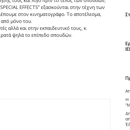
ησής τους και λίγο πριν το τέλος των σπουδών,
 SPECIAL EFFECTS” εξασκούνται στην τέχνη των
έπουμε στον κινηματογράφο. Το αποτέλεσμα,
Σ
 από μόνο του.
ς αλλά και στην εκπαιδευτικό τους, κ.
κρατά ψηλά το επίπεδο σπουδών.
Ε
Ι
Π
Α
Η
“Μ
Δ
α
Έ