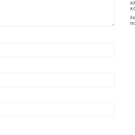
Κλ
Κ
Εκ
π