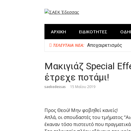
Προχωρήστε
στο
περιεχόμενο
ΑΡΧΙΚΗ
ΕΙΔΙΚΟΤΗΤΕΣ
ΟΔΗ
ΤΕΛΕΥΤΑΊΑ ΝΈΑ:
Αποχαιρετισμός
Η ΣΑΕΚ Έδεσσας στη
Δημιουργία “ΕΚΠΑΙ
Μακιγιάζ Special Effe
Κλείσιμο χρονιάς μ
έτρεχε ποτάμι!
saekedessas
15 Μαΐου 2019
Προς Θεού! Μην φοβηθεί κανείς!
Απλά, οι σπουδαστές του τμήματος “Αι
έκαναν τόσο πιστευτό που πραγματικά