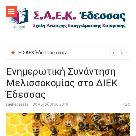
Προχωρήστε
στο
περιεχόμενο
Η ΣΑΕΚ Έδεσσας στην εκδήλωση “Μαγειρεύουμε στις ρίζες μας”
Ενημερωτική Συνάντηση
Μελισσοκομίας στο ΔΙΕΚ
Έδεσσας
saekedessas
30 Αυγούστου 2019
0