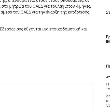
ίσης, υπενθυμίζεται στους νέους σπουδαστές, οι
ι στα μητρώα του ΟΑΕΔ για τουλάχιστον 4 μήνες,
μεσα τον ΟΑΕΔ για την έναρξη της κατάρτισής
Σ
 Έδεσσας σας εύχονται μια εποικοδομητική και
Ε
Ι
Π
Α
Η
“Μ
Δ
α
Έ