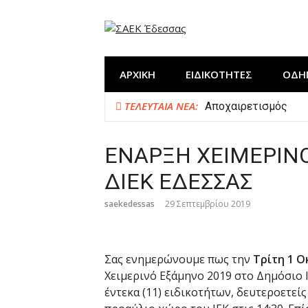
Προχωρήστε
στο
περιεχόμενο
ΑΡΧΙΚΗ
ΕΙΔΙΚΟΤΗΤΕΣ
ΟΔΗ
ΤΕΛΕΥΤΑΊΑ ΝΈΑ:
Αποχαιρετισμός
Η ΣΑΕΚ Έδεσσας στη
Δημιουργία “ΕΚΠΑΙ
ΕΝΑΡΞΗ ΧΕΙΜΕΡΙΝ
Κλείσιμο χρονιάς μ
ΔΙΕΚ ΕΔΕΣΣΑΣ
saekedessas
29 Σεπτεμβρίου 2019
Σας ενημερώνουμε πως την
Τρίτη 1 
Χειμερινό Εξάμηνο 2019 στο Δημόσιο 
έντεκα (11) ειδικοτήτων, δευτεροετεί