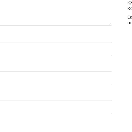
Κλ
Κ
Εκ
π