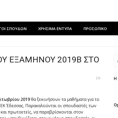
ΓΟΙ ΣΠΟΥΔΩΝ
ΧΡΉΣΙΜΑ ΈΝΤΥΠΑ
ΠΡΟΣΩΠΙΚΟ
ν εκδήλωση “Μαγειρεύουμε στις ρίζες μας”
ΔΕΥΤΙΚΟΥ ΤΑΜΠΛΟ” από τους ΘΕΡΜΟΥΔΡΑΥΛΙΚΟΥΣ της ΣΑΕΚ 
ΟΥ ΕΞΑΜΗΝΟΥ 2019Β ΣΤΟ
Α
ε πράξη αγάπης για τους ΚΟΜΜΩΤΕΣ της ΣΑΕΚ Έδεσσας
ΓΙ
0
Η
Οκτωβρίου 2019
θα ξεκινήσουν τα μαθήματα για το
O
ΙΕΚ Έδεσσας. Παρακαλούνται οι σπουδαστές των
ς και πρωτοετείς, να παραβρίσκονται στον