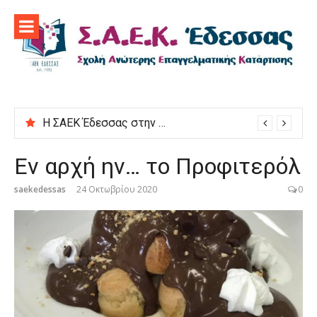
Προχωρήστε
στο
περιεχόμενο
Η ΣΑΕΚ Έδεσσας στην εκδήλωση “Μαγειρεύουμε στις ρίζες μας”
Εν αρχή ην… το Προφιτερόλ
saekedessas
24 Οκτωβρίου 2020
0