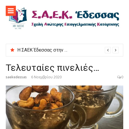
Προχωρήστε
στο
περιεχόμενο
Η ΣΑΕΚ Έδεσσας στην εκδήλωση “Μαγειρεύουμε στις ρίζες μας”
Τελευταίες πινελιές…
saekedessas
6 Νοεμβρίου 2020
0