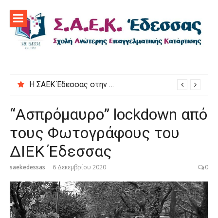
Προχωρήστε
στο
περιεχόμενο
Η ΣΑΕΚ Έδεσσας στην εκδήλωση “Μαγειρεύουμε στις ρίζες μας”
“Ασπρόμαυρο” lockdown από
τους Φωτογράφους του
ΔΙΕΚ Έδεσσας
saekedessas
6 Δεκεμβρίου 2020
0