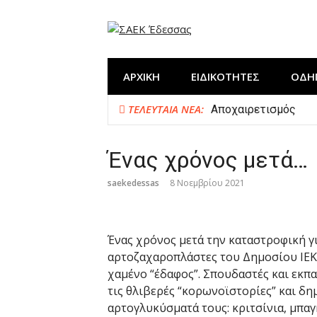
Προχωρήστε
στο
περιεχόμενο
ΑΡΧΙΚΗ
ΕΙΔΙΚΟΤΗΤΕΣ
ΟΔΗ
ΤΕΛΕΥΤΑΊΑ ΝΈΑ:
Αποχαιρετισμός
Η ΣΑΕΚ Έδεσσας στη
Δημιουργία “ΕΚΠΑΙ
Ένας χρόνος μετά…
Κλείσιμο χρονιάς μ
saekedessas
8 Νοεμβρίου 2021
Ένας χρόνος μετά την καταστροφική για
αρτοζαχαροπλάστες του Δημοσίου ΙΕΚ
χαμένο “έδαφος”. Σπουδαστές και εκπα
τις θλιβερές “κορωνοϊστορίες” και δημ
αρτογλυκύσματά τους: κριτσίνια, μπαγ