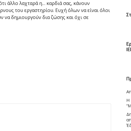
 ότι άλλο λαχταρά η… καρδιά σας, κάνουν
ρνους του εργαστηρίου. Ευχή όλων να είναι όλοι
Σ
υν να δημιουργούν δια ζώσης και όχι σε
Ε
Ι
Π
Α
Η
“Μ
Δ
α
Έ