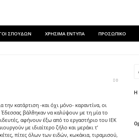
ΓΟΙ ΣΠΟΥΔΩΝ
ΧΡΉΣΙΜΑ ΈΝΤΥΠΑ
ΠΡΟΣΩΠΙΚΟ
ν εκδήλωση “Μαγειρεύουμε στις ρίζες μας”
ΔΕΥΤΙΚΟΥ ΤΑΜΠΛΟ” από τους ΘΕΡΜΟΥΔΡΑΥΛΙΚΟΥΣ της ΣΑΕΚ 
Α
ε πράξη αγάπης για τους ΚΟΜΜΩΤΕΣ της ΣΑΕΚ Έδεσσας
ΓΙ
0
Η
 την κατάρτιση -και όχι μόνο- καραντίνα, οι
 Έδεσσας βάλθηκαν να καλύψουν με τη μία το
ιδευτές, αφήνουν έξω από το εργαστήριο του ΙΕΚ
O
ιουργούν με ιδιαίτερο ζήλο και μεράκι τ’
κέτες, πίτες όλων των ειδών, κωκάκια, τιραμισού,