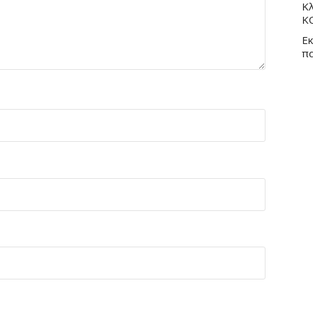
Κλ
Κ
Εκ
π