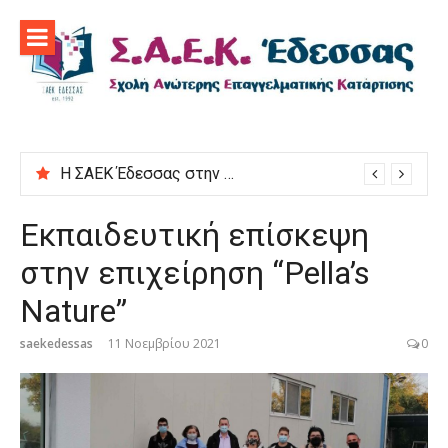
Προχωρήστε
στο
περιεχόμενο
Η ΣΑΕΚ Έδεσσας στην εκδήλωση “Μαγειρεύουμε στις ρίζες μας”
Εκπαιδευτική επίσκεψη
στην επιχείρηση “Pella’s
Nature”
saekedessas
11 Νοεμβρίου 2021
0