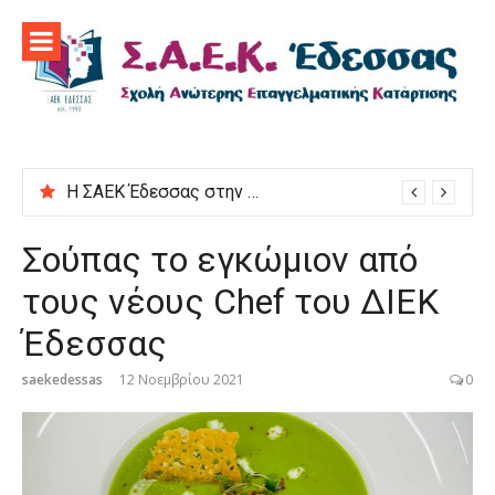
Προχωρήστε
στο
περιεχόμενο
Η ΣΑΕΚ Έδεσσας στην εκδήλωση “Μαγειρεύουμε στις ρίζες μας”
Σούπας το εγκώμιον από
τους νέους Chef του ΔΙΕΚ
Έδεσσας
saekedessas
12 Νοεμβρίου 2021
0