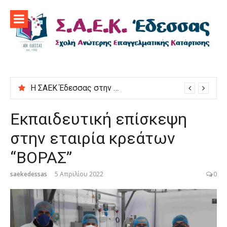
Προχωρήστε
στο
περιεχόμενο
Η ΣΑΕΚ Έδεσσας στην εκδήλωση “Μαγειρεύουμε στις ρίζες μας”
Εκπαιδευτική επίσκεψη
στην εταιρία κρεάτων
“ΒΟΡΑΣ”
saekedessas
5 Απριλίου 2022
0