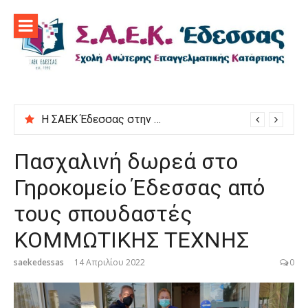
Προχωρήστε
στο
περιεχόμενο
Η ΣΑΕΚ Έδεσσας στην εκδήλωση “Μαγειρεύουμε στις ρίζες μας”
Πασχαλινή δωρεά στο
Γηροκομείο Έδεσσας από
τους σπουδαστές
ΚΟΜΜΩΤΙΚΗΣ ΤΕΧΝΗΣ
saekedessas
14 Απριλίου 2022
0