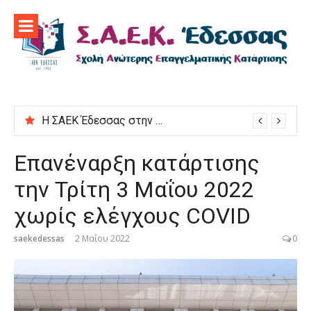
Προχωρήστε
στο
περιεχόμενο
Η ΣΑΕΚ Έδεσσας στην εκδήλωση “Μαγειρεύουμε στις ρίζες μας”
Επανέναρξη κατάρτισης
την Τρίτη 3 Μαΐου 2022
χωρίς ελέγχους COVID
saekedessas
2 Μαΐου 2022
0