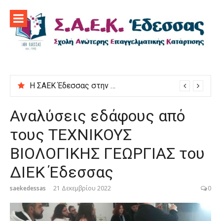
Προχωρήστε
στο
περιεχόμενο
Η ΣΑΕΚ Έδεσσας στην εκδήλωση “Μαγειρεύουμε στις ρίζες μας”
Αναλύσεις εδάφους από
τους ΤΕΧΝΙΚΟΥΣ
ΒΙΟΛΟΓΙΚΗΣ ΓΕΩΡΓΙΑΣ του
ΔΙΕΚ Έδεσσας
saekedessas
21 Δεκεμβρίου 2022
0