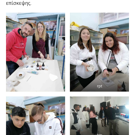
επίσκεψης.
rpt
btr