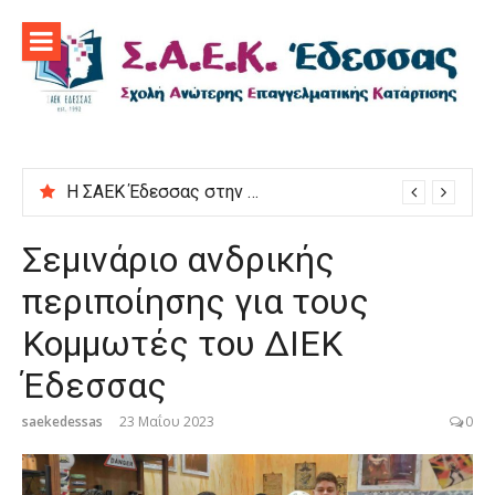
Προχωρήστε
στο
περιεχόμενο
Η ΣΑΕΚ Έδεσσας στην εκδήλωση “Μαγειρεύουμε στις ρίζες μας”
Σεμινάριο ανδρικής
περιποίησης για τους
Κομμωτές του ΔΙΕΚ
Έδεσσας
saekedessas
23 Μαΐου 2023
0