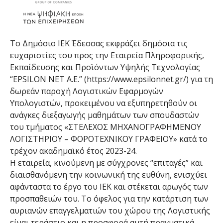
Το Δημόσιο ΙΕΚ Έδεσσας εκφράζει δημόσια τις
ευχαριστίες του προς την Εταιρεία Πληροφορικής,
Εκπαίδευσης και Προϊόντων Υψηλής Τεχνολογίας
“EPSILON NET A.E.” (https://www.epsilonnet.gr/) για τη
δωρεάν παροχή Λογιστικών Εφαρμογών
Υπολογιστών, προκειμένου να εξυπηρετηθούν οι
ανάγκες διεξαγωγής μαθημάτων των σπουδαστών
του τμήματος «ΣΤΕΛΕΧΟΣ ΜΗΧΑΝΟΓΡΑΦΗΜΕΝΟΥ
ΛΟΓΙΣΤΗΡΙΟΥ – ΦΟΡΟΤΕΧΝΙΚΟΥ ΓΡΑΦΕΙΟΥ» κατά το
τρέχον ακαδημαϊκό έτος 2023-24.
Η εταιρεία, κινούμενη με σύγχρονες “επιταγές” και
διαισθανόμενη την κοινωνική της ευθύνη, ενισχύει
αφάνταστα το έργο του ΙΕΚ και στέκεται αρωγός των
προσπαθειών του. Το όφελος για την κατάρτιση των
αυριανών επαγγελματιών του χώρου της Λογιστικής
είναι τεράστιο και η προσφορά αυτή πραγματικά