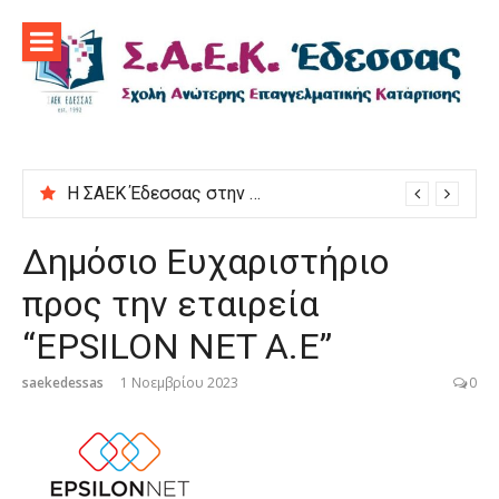
Προχωρήστε
στο
περιεχόμενο
Η ΣΑΕΚ Έδεσσας στην εκδήλωση “Μαγειρεύουμε στις ρίζες μας”
Δημόσιο Ευχαριστήριο
προς την εταιρεία
“EPSILON NET A.E”
saekedessas
1 Νοεμβρίου 2023
0