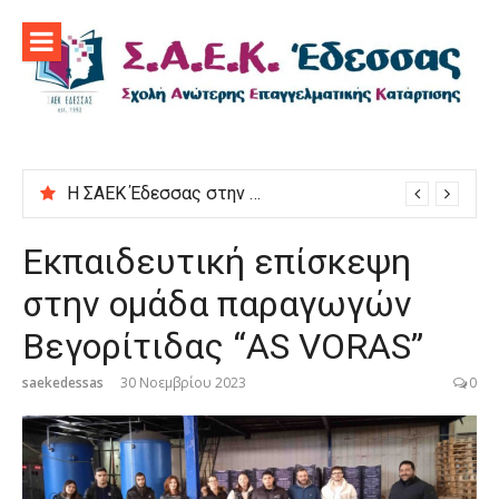
Προχωρήστε
στο
περιεχόμενο
Η ΣΑΕΚ Έδεσσας στην εκδήλωση “Μαγειρεύουμε στις ρίζες μας”
Εκπαιδευτική επίσκεψη
στην ομάδα παραγωγών
Βεγορίτιδας “AS VORAS”
saekedessas
30 Νοεμβρίου 2023
0