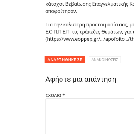
κάτοχοι Βεβαίωσης Επαγγελματικής Κατά
αποφοίτησαν.
Για την καλύτερη προετοιμασία σας, μ
Ε.Ο.Π.Π.Ε.Π. τις τράπεζες Θεμάτων, για
(
https://www.eoppep.gr/…/apofoito…/t
ΑΝΑΡΤΉΘΗΚΕ ΣΕ
ΑΝΑΚΟΙΝΩΣΕΙΣ
Αφήστε μια απάντηση
ΣΧΌΛΙΟ
*