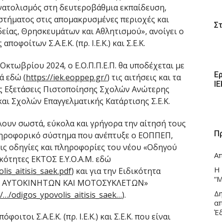
νατολισμός στη δευτεροβάθμια εκπαίδευση,
στήματος στις απομακρυσμένες περιοχές και
Σ
δείας, Θρησκευμάτων και Αθλητισμού», ανοίγει ο
οφοίτων Σ.Α.Ε.Κ. (πρ. Ι.Ε.Κ.) και Σ.Ε.Κ.
 Οκτωβρίου 2024, ο Ε.Ο.Π.Π.Ε.Π. θα υποδέχεται με
Ε
ά εδώ (
https://iek.eoppep.gr/
) τις αιτήσεις και τα
Ι
ις Εξετάσεις Πιστοποίησης Σχολών Ανώτερης
) και Σχολών Επαγγελματικής Κατάρτισης Σ.Ε.Κ.
ουν σωστά, εύκολα και γρήγορα την αίτησή τους
Π
πληροφορικό σύστημα που ανέπτυξε ο ΕΟΠΠΕΠ,
τις οδηγίες και πληροφορίες του νέου «Οδηγού
Α
κότητες ΕΚΤΟΣ Ε.Υ.Ο.Α.Μ. εδώ
Η
is_aitisis_saek.pdf
) και για την Ειδικότητα
“Μ
 ΑΥΤΟΚΙΝΗΤΩΝ ΚΑΙ ΜΟΤΟΣΥΚΛΕΤΩΝ»
Δ
/…/odigos_ypovolis_aitisis_saek…
).
α
Έ
ιτοι Σ.Α.Ε.Κ. (πρ. Ι.Ε.Κ.) και Σ.Ε.Κ. που είναι