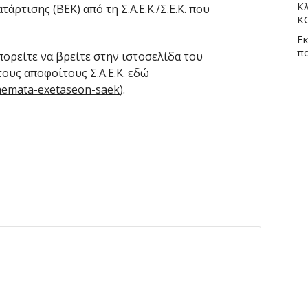
Κλ
ρτισης (ΒΕΚ) από τη Σ.Α.Ε.Κ./Σ.Ε.Κ. που
Κ
Εκ
π
πορείτε να βρείτε στην ιστοσελίδα του
 τους αποφοίτους Σ.Α.Ε.Κ. εδώ
hemata-exetaseon-saek
).