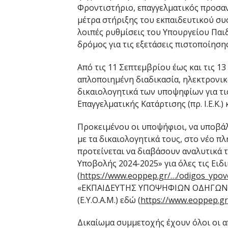
Φροντιστήριο, επαγγελματικός προσα
μέτρα στήριξης του εκπαιδευτικού συ
λοιπές ρυθμίσεις του Υπουργείου Παι
δρόμος για τις εξετάσεις πιστοποίησης απ
Από τις 11 Σεπτεμβρίου έως και τις 13
απλοποιημένη διαδικασία, ηλεκτρονικ
δικαιολογητικά των υποψηφίων για τ
Επαγγελματικής Κατάρτισης (πρ. Ι.Ε.Κ.
Προκειμένου οι υποψήφιοι, να υποβάλ
με τα δικαιολογητικά τους, στο νέο 
προτείνεται να διαβάσουν αναλυτικά 
Υποβολής 2024-2025» για όλες τις Ειδι
(
https://www.eoppep.gr/…/odigos_ypovol
«ΕΚΠΑΙΔΕΥΤΗΣ ΥΠΟΨΗΦΙΩΝ ΟΔΗΓΩΝ
(Ε.Υ.Ο.Α.Μ.) εδώ (
https://www.eoppep.gr
Δικαίωμα συμμετοχής έχουν όλοι οι απόφο