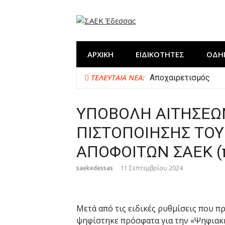
Προχωρήστε
στο
περιεχόμενο
ΑΡΧΙΚΗ
ΕΙΔΙΚΟΤΗΤΕΣ
ΟΔΗ
ΤΕΛΕΥΤΑΊΑ ΝΈΑ:
Αποχαιρετισμός
Η ΣΑΕΚ Έδεσσας στη
Δημιουργία “ΕΚΠΑΙ
ΥΠΟΒΟΛΗ ΑΙΤΗΣΕΩΝ 
Κλείσιμο χρονιάς μ
ΠΙΣΤΟΠΟΙΗΣΗΣ ΤΟΥ 
ΑΠΟΦΟΙΤΩΝ ΣΑΕΚ (
saekedessas
11 Σεπτεμβρίου 2024
Μετά από τις ειδικές ρυθμίσεις που 
ψηφίστηκε πρόσφατα για την «Ψηφιακ