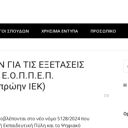
ΓΟΙ ΣΠΟΥΔΩΝ
ΧΡΉΣΙΜΑ ΈΝΤΥΠΑ
ΠΡΟΣΩΠΙΚΟ
ν εκδήλωση “Μαγειρεύουμε στις ρίζες μας”
ΔΕΥΤΙΚΟΥ ΤΑΜΠΛΟ” από τους ΘΕΡΜΟΥΔΡΑΥΛΙΚΟΥΣ της ΣΑΕΚ 
ΓΙΑ ΤΙΣ ΕΞΕΤΑΣΕΙΣ
Α
ε πράξη αγάπης για τους ΚΟΜΜΩΤΕΣ της ΣΑΕΚ Έδεσσας
ΓΙ
Ε.Ο.Π.Π.Ε.Π.
πρώην ΙΕΚ)
Η
0
O
προβλέπονται στο νέο νόμο 5128/2024 που
ή Εκπαιδευτική Πύλη και το Ψηφιακό