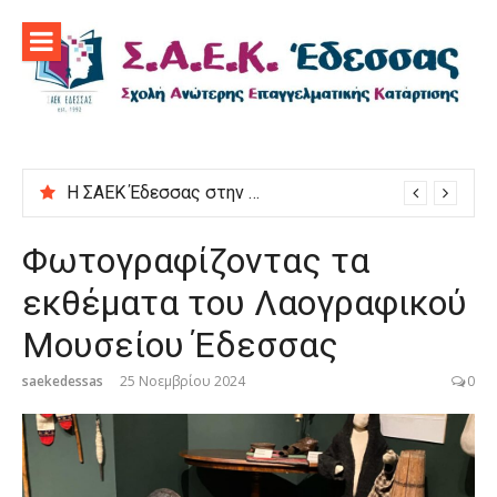
Προχωρήστε
στο
περιεχόμενο
Η ΣΑΕΚ Έδεσσας στην εκδήλωση “Μαγειρεύουμε στις ρίζες μας”
Φωτογραφίζοντας τα
εκθέματα του Λαογραφικού
Μουσείου Έδεσσας
saekedessas
25 Νοεμβρίου 2024
0