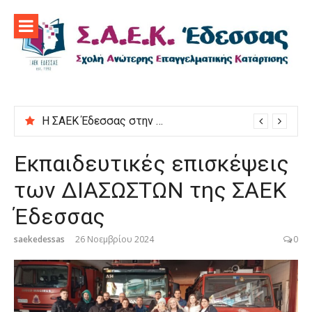
Προχωρήστε
στο
περιεχόμενο
Η ΣΑΕΚ Έδεσσας στην εκδήλωση “Μαγειρεύουμε στις ρίζες μας”
Εκπαιδευτικές επισκέψεις
των ΔΙΑΣΩΣΤΩΝ της ΣΑΕΚ
Έδεσσας
saekedessas
26 Νοεμβρίου 2024
0