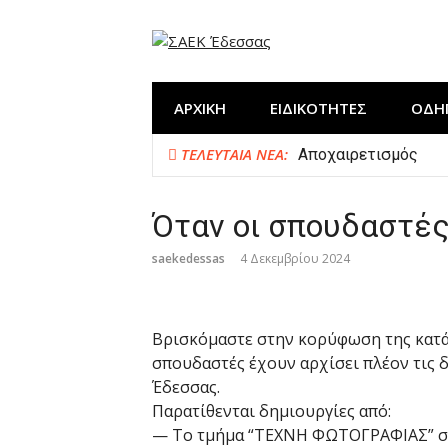
Προχωρήστε
στο
περιεχόμενο
ΑΡΧΙΚΗ
ΕΙΔΙΚΟΤΗΤΕΣ
ΟΔΗ
ΤΕΛΕΥΤΑΊΑ ΝΈΑ:
Αποχαιρετισμός
Η ΣΑΕΚ Έδεσσας στη
Δημιουργία “ΕΚΠΑΙ
Όταν οι σπουδαστέ
Κλείσιμο χρονιάς μ
saekedessas
4 Δεκεμβρίου 2024
Βρισκόμαστε στην κορύφωση της κατάρ
σπουδαστές έχουν αρχίσει πλέον τις 
Έδεσσας.
Παρατίθενται δημιουργίες από:
— Το τμήμα “ΤΕΧΝΗ ΦΩΤΟΓΡΑΦΙΑΣ” σ