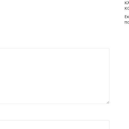
Κλ
Κ
Εκ
π