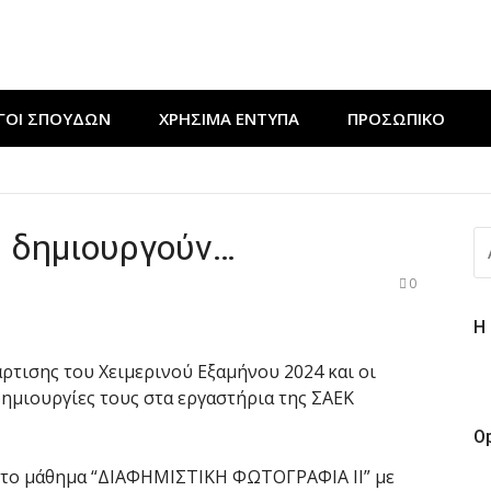
ΓΟΙ ΣΠΟΥΔΩΝ
ΧΡΉΣΙΜΑ ΈΝΤΥΠΑ
ΠΡΟΣΩΠΙΚΟ
ν εκδήλωση “Μαγειρεύουμε στις ρίζες μας”
ΔΕΥΤΙΚΟΥ ΤΑΜΠΛΟ” από τους ΘΕΡΜΟΥΔΡΑΥΛΙΚΟΥΣ της ΣΑΕΚ 
ς δημιουργούν…
Α
ε πράξη αγάπης για τους ΚΟΜΜΩΤΕΣ της ΣΑΕΚ Έδεσσας
ΓΙ
0
Η
τισης του Χειμερινού Εξαμήνου 2024 και οι
δημιουργίες τους στα εργαστήρια της ΣΑΕΚ
O
το μάθημα “ΔΙΑΦΗΜΙΣΤΙΚΗ ΦΩΤΟΓΡΑΦΙΑ ΙΙ” με