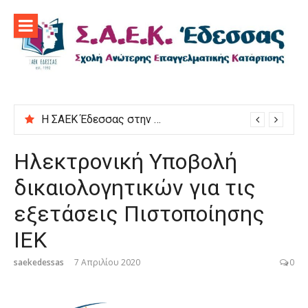
Προχωρήστε
στο
περιεχόμενο
Η ΣΑΕΚ Έδεσσας στην εκδήλωση “Μαγειρεύουμε στις ρίζες μας”
Ηλεκτρονική Υποβολή
δικαιολογητικών για τις
εξετάσεις Πιστοποίησης
ΙΕΚ
saekedessas
7 Απριλίου 2020
0